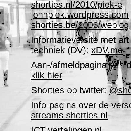
shorties.nl/2010/piek-e
johnpiek.wordpress.com
shorties.be/2006/weblog
Informatieve site met art
techniek (DV):
xDV.me
Aan-/afmeldpagina van de
klik hier
Shorties op twitter:
@sho
Info-pagina over de vers
streams.shorties.nl
ICT-vertalingen.nl